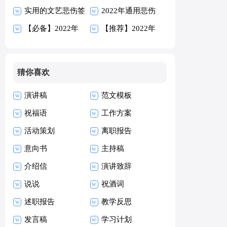
候语汇总145句
实用的文艺悲伤签
95句
2022年通用悲伤
名汇编86条
【必备】2022年
的签名汇编80条
【推荐】2022年
人生经典语录汇编
经典语录汇编79
80条
条
猜你喜欢
演讲稿
范文模板
祝福语
工作方案
活动策划
离职报告
意向书
主持稿
介绍信
演讲致辞
说说
祝酒词
述职报告
教学反思
发言稿
学习计划