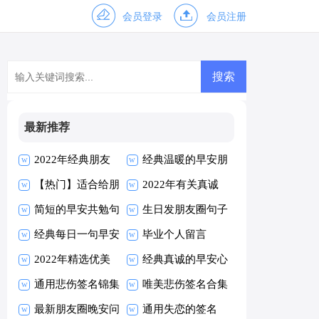
会员登录
会员注册
最新推荐
2022年经典朋友
经典温暖的早安朋
早安朋友圈问候语
【热门】适合给朋
友圈问候语26条
2022年有关真诚
30条
友的早安朋友圈问
简短的早安共勉句
的早安心语朋友圈
生日发朋友圈句子
候语摘录63句
子朋友圈摘录40
经典每日一句早安
摘录33句
毕业个人留言
条
朋友圈问候语汇编
2022年精选优美
经典真诚的早安心
54句
的早安朋友圈问候
通用悲伤签名锦集
语朋友圈17条
唯美悲伤签名合集
语摘录53句
100条
最新朋友圈晚安问
60条
通用失恋的签名