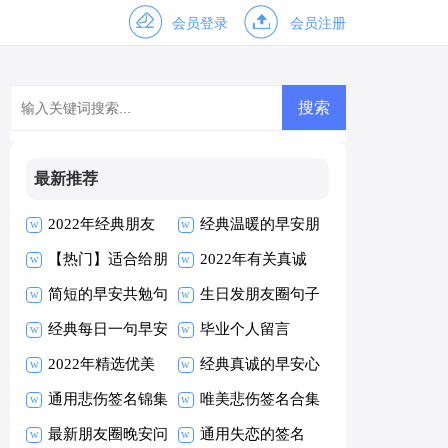
会员登录
会员注册
最新推荐
2022年经典朋友
经典温暖的早安朋
早安朋友圈问候语
【热门】适合给朋
友圈问候语26条
2022年有关真诚
30条
友的早安朋友圈问
简短的早安共勉句
的早安心语朋友圈
生日发朋友圈句子
候语摘录63句
子朋友圈摘录40
经典每日一句早安
摘录33句
毕业个人留言
条
朋友圈问候语汇编
2022年精选优美
经典真诚的早安心
54句
的早安朋友圈问候
通用悲伤签名锦集
语朋友圈17条
唯美悲伤签名合集
语摘录53句
100条
最新朋友圈晚安问
60条
通用失恋的签名