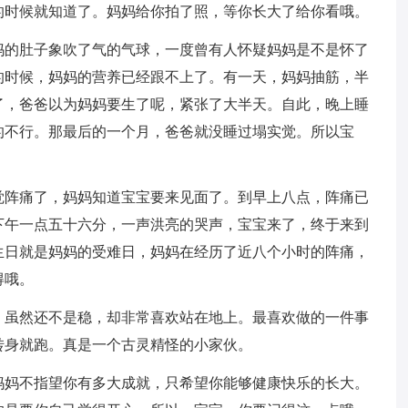
的时候就知道了。妈妈给你拍了照，等你长大了给你看哦。
妈的肚子象吹了气的气球，一度曾有人怀疑妈妈是不是怀了
的时候，妈妈的营养已经跟不上了。有一天，妈妈抽筋，半
了，爸爸以为妈妈要生了呢，紧张了大半天。自此，晚上睡
的不行。那最后的一个月，爸爸就没睡过塌实觉。所以宝
感觉阵痛了，妈妈知道宝宝要来见面了。到早上八点，阵痛已
下午一点五十六分，一声洪亮的哭声，宝宝来了，终于来到
生日就是妈妈的受难日，妈妈在经历了近八个小时的阵痛，
得哦。
，虽然还不是稳，却非常喜欢站在地上。最喜欢做的一件事
转身就跑。真是一个古灵精怪的小家伙。
妈妈不指望你有多大成就，只希望你能够健康快乐的长大。