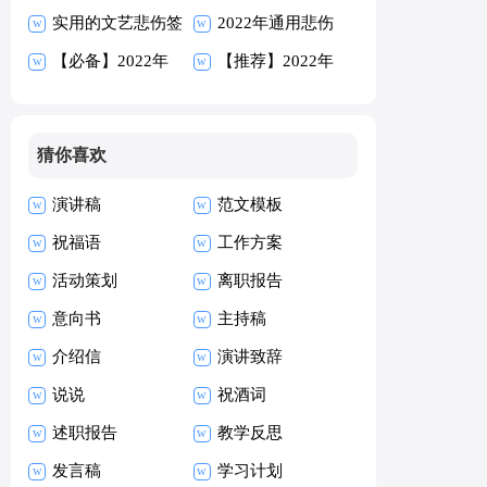
候语汇总145句
实用的文艺悲伤签
95句
2022年通用悲伤
名汇编86条
【必备】2022年
的签名汇编80条
【推荐】2022年
人生经典语录汇编
经典语录汇编79
80条
条
猜你喜欢
演讲稿
范文模板
祝福语
工作方案
活动策划
离职报告
意向书
主持稿
介绍信
演讲致辞
说说
祝酒词
述职报告
教学反思
发言稿
学习计划