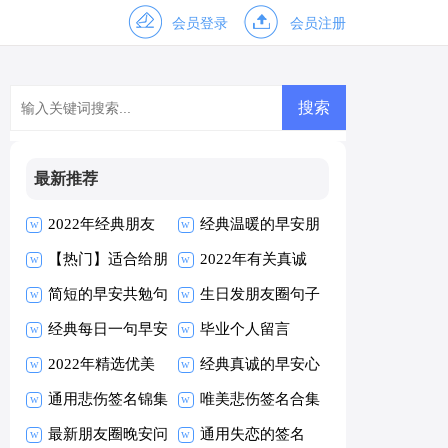
会员登录
会员注册
最新推荐
2022年经典朋友
经典温暖的早安朋
早安朋友圈问候语
【热门】适合给朋
友圈问候语26条
2022年有关真诚
30条
友的早安朋友圈问
简短的早安共勉句
的早安心语朋友圈
生日发朋友圈句子
候语摘录63句
子朋友圈摘录40
经典每日一句早安
摘录33句
毕业个人留言
条
朋友圈问候语汇编
2022年精选优美
经典真诚的早安心
54句
的早安朋友圈问候
通用悲伤签名锦集
语朋友圈17条
唯美悲伤签名合集
语摘录53句
100条
最新朋友圈晚安问
60条
通用失恋的签名