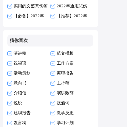
候语汇总145句
实用的文艺悲伤签
95句
2022年通用悲伤
名汇编86条
【必备】2022年
的签名汇编80条
【推荐】2022年
人生经典语录汇编
经典语录汇编79
80条
条
猜你喜欢
演讲稿
范文模板
祝福语
工作方案
活动策划
离职报告
意向书
主持稿
介绍信
演讲致辞
说说
祝酒词
述职报告
教学反思
发言稿
学习计划