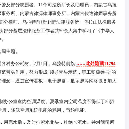
警及部分志愿者、11个司法所所长及助理员、内蒙古乌拉
师事务所、内蒙古律源律师事务所、内蒙古俊逸律师事务所
分律师、乌拉特前旗“148”法律服务所、乌拉山法律服务
所部分基层法律服务工作者共50余人集中学习了《中华人
件。
传周主题。
各种办公耗材。7月1日，乌拉特前旗
……此处隐藏11794
范带头作用，努力形成“领导带头示范，职工积极参与”的
保理念，通过宣传看板、电子屏幕、显示屏等网络设备加大
制办公室室内空调温度。夏季室内空调温度不得低于26摄
空调，降低空调系统电能的耗用，节约电能。
头，用完水后，及时拧紧水龙头，杜绝长流水、并对我司所