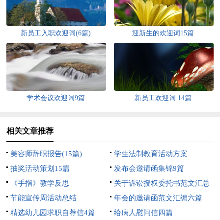
新员工入职欢迎词(6篇)
迎新生的欢迎词15篇
学术会议欢迎词9篇
新员工欢迎词 14篇
相关文章推荐
美容师辞职报告(15篇)
学生法制教育活动方案
抽奖活动策划15篇
发布会邀请函集锦9篇
《手指》教学反思
关于诉讼授权委托书范文汇总
节能宣传周活动总结
六篇
年会的邀请函范文汇编六篇
精选幼儿园求职自荐信4篇
给病人慰问信四篇