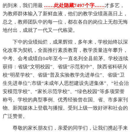
的到来，我们用最
……此处隐藏7497个字……
才多艺，
为教师群体输入了新鲜血液，他们的教学业绩蒸蒸日上，
总之，教师团队中的每一位，都在各自的岗位上无怨无悔
地付出，成就了一代又一代栋梁。
下中的业绩灿烂，成果辉煌，多年来，学校始终以深
化改革为契机，全面推行素质教育，教学质量连年攀升，
中考、会考成绩自04年至今一直名列全县前茅。学校连续
获得：省级“文明校园”、省级“示范初中”、陕西省科研兴
校“明星学校”、省级“普及实验教学先进单位”、省级“卫
生先进单位”;市级“未成年人思想建设先进集体”、“社会治
安模范学校”、“家长示范学校”、“绿色校园”等多项荣誉
称号。学校的典型事例、优秀经验曾在国、省、市多家刊
物、新闻媒体上登载与播报。受到上级一致好评和社会的
广泛赞誉。
尊敬的家长朋友们，亲爱的同学们，让我们携起手来