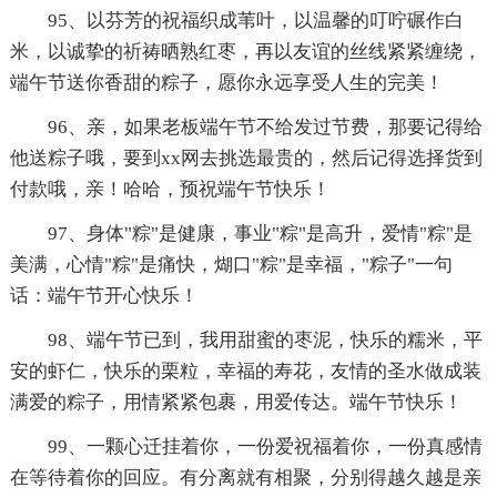
95、以芬芳的祝福织成苇叶，以温馨的叮咛碾作白
米，以诚挚的祈祷晒熟红枣，再以友谊的丝线紧紧缠绕，
端午节送你香甜的粽子，愿你永远享受人生的完美！
96、亲，如果老板端午节不给发过节费，那要记得给
他送粽子哦，要到xx网去挑选最贵的，然后记得选择货到
付款哦，亲！哈哈，预祝端午节快乐！
97、身体"粽"是健康，事业"粽"是高升，爱情"粽"是
美满，心情"粽"是痛快，煳口"粽"是幸福，"粽子"一句
话：端午节开心快乐！
98、端午节已到，我用甜蜜的枣泥，快乐的糯米，平
安的虾仁，快乐的栗粒，幸福的寿花，友情的圣水做成装
满爱的粽子，用情紧紧包裹，用爱传达。端午节快乐！
99、一颗心迁挂着你，一份爱祝福着你，一份真感情
在等待着你的回应。有分离就有相聚，分别得越久越是亲