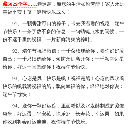
藏5029个字……
巷迷离，愿您的生活如蜜芳醇！家人永远
幸福平安！孩子健康快乐成长！
91、一颗香甜可口的粽子，带去我温馨的祝愿：端午
节快乐！一条字数不多的信息，一句蜻蜓点水的问候，一
份不远千里的祝福，一片新鲜清爽的粽叶。
92、端午节祝福微信：一千朵玫瑰给你，要你好好爱
自己；一千只纸鹤给你，烦恼永远离开你；一千颗幸运星
给你，好运一直围绕你！祝端午节愉快。
93、心愿是风！快乐是帆！祝福是船！心愿的风吹着
快乐的帆载满祝福的船，飘向幸福的你，轻轻地对你说：
端午节愉快！
94、送你一颗好运粽，里面粉以及水发酵制成的藏健
康米，好运蛋，平安菰，快乐虾，长寿花，幸运栗，如果
你收到将会好运连连。祝你端午节快乐。