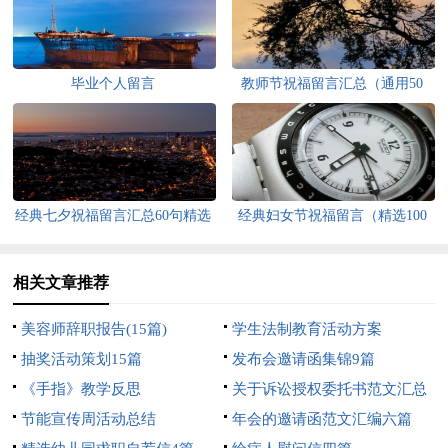
毕业个人留言
教师节祝福留言汇总（通用50
句）
经典七夕祝福留言汇总60句精选
经典妇女节祝福留言（精选100
句）
相关文章推荐
美容师辞职报告(15篇)
学生法制教育活动方案
抽奖活动策划15篇
发布会邀请函集锦9篇
《手指》教学反思
关于诉讼授权委托书范文汇总
节能宣传周活动总结
六篇
年会的邀请函范文汇编六篇