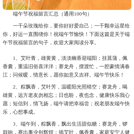
端午节祝福留言汇总（通用100句）
一千朵玫瑰给你，要你好好爱自己；一千颗幸运星给
你，好运一直围绕你！祝端午节愉快！下面这篇是关于端
午节祝福留言的句子，欢迎大家阅读分享。
1、艾叶青，雄黄黄，淡淡幽香迎端阳；挂菖蒲，佩
香囊，重温旧俗喜洋洋；赛龙舟，摆渡忙，一腔豪情满春
江；问候暖，情意长，愿你如意又吉祥。端午节快乐！
2、粽飘香，艾叶芳，温暖阳光照晴空；赛龙舟，喝
雄黄，远方老友勿相忘；日也盼，夜也念，健康快乐我心
愿；短信到，情飞扬，端午请把幸福尝；祝老朋友端午快
乐，心想事成。
3、端午到，粽飘香，飘出生活甜似糖；赛龙舟，锣
鼓响，赛出事业创辉煌；插艾叶，佩香囊，家庭安宁人健