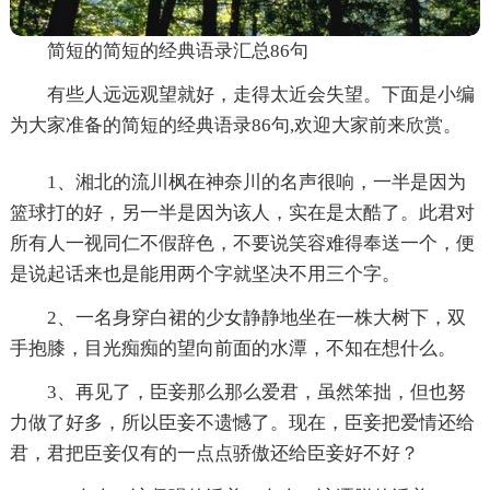
简短的简短的经典语录汇总86句
有些人远远观望就好，走得太近会失望。下面是小编
为大家准备的简短的经典语录86句,欢迎大家前来欣赏。
1、湘北的流川枫在神奈川的名声很响，一半是因为
篮球打的好，另一半是因为该人，实在是太酷了。此君对
所有人一视同仁不假辞色，不要说笑容难得奉送一个，便
是说起话来也是能用两个字就坚决不用三个字。
2、一名身穿白裙的少女静静地坐在一株大树下，双
手抱膝，目光痴痴的望向前面的水潭，不知在想什么。
3、再见了，臣妾那么那么爱君，虽然笨拙，但也努
力做了好多，所以臣妾不遗憾了。现在，臣妾把爱情还给
君，君把臣妾仅有的一点点骄傲还给臣妾好不好？