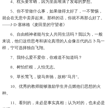
4、枕头要常晒，因为里面堆满了发霉的梦想。
5、你不管做什么事，如果做得太好了，一不警惕，
就会在无意中卖弄起来。那样的话，你就不再那么好了。
——J·D·塞林格《麦田里的守望者》
6、自由精神者能与女人共同生活吗？我以为，一般
来说，他们这些思考和谈论真理的人会像古代的占卜鸟一
样，宁可选择独自飞翔。
7、我特么爱不爱你，你难道不知道吗？
8、树怕烂根，人怕无志。
9、草长莺飞，骏马奔驰，故称"马月"。
10、优秀的教师能够激励学生并点燃他们思想的火
种。
11、看到的，未必是事实真相；认为对的，也未必是