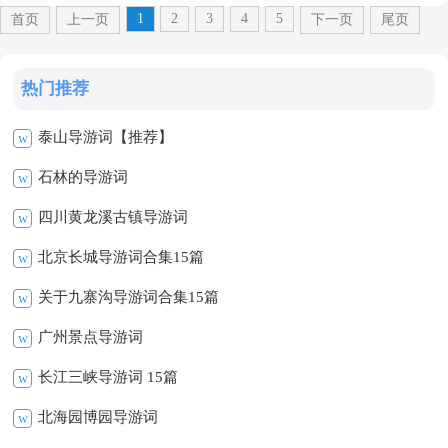
1
2
3
4
5
首页
上一页
下一页
尾页
热门推荐
泰山导游词【推荐】
w
石林的导游词
w
四川黄龙溪古镇导游词
w
北京长城导游词合集15篇
w
关于九寨沟导游词合集15篇
w
广州景点导游词
w
长江三峡导游词 15篇
w
北海园博园导游词
w