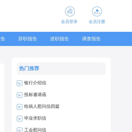
会员登录
会员注册
报告
辞职报告
述职报告
调查报告
热门推荐
银行介绍信
w
投标邀请函
w
给病人慰问信四篇
w
毕业求职信
w
工会慰问信
w